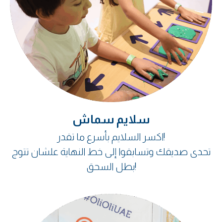
سلايم سماش
اكسر السلايم بأسرع ما تقدر!
تحدى صديقك وتسابقوا إلى خط النهاية علشان تتوج
بطل السحق!