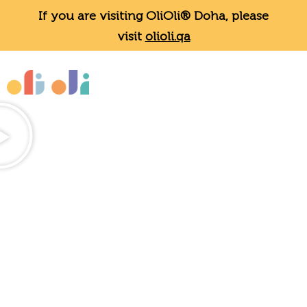
If you are visiting OliOli® Doha, please
visit
olioli.qa