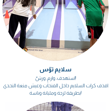
سلايم توّس
استهدف، وارمِ، ورشّ!
اقذف كرات السلايم داخل الفتحات وعيش متعة التحدي
بطريقة لزجة ومليانة وناسة!