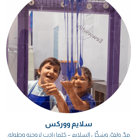
سلايم ووركس
مدّ، ولفّ، وشكّل السلايم – كلما زادت لزوجته وطوله،